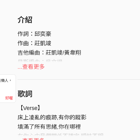
介紹
作詞：邱奕豪
作曲：莊凱竣
吉他編曲：莊凱竣/黃韋翔
貝斯編曲：吳文揚
...查看更多
鍵盤編曲：劉醇韓
鼓編曲：黃柏文
音樂人，
！
歌詞
Recording Studio :搖滾狂熱音樂娛樂Rockmania
好喔
【Verse】
床上凌亂的痕跡,有你的蹤影
填滿了所有思緒,你在哪裡
在你心中我們關係不確定,曖昧不明