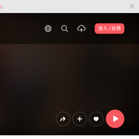
)
.
登入 / 註冊