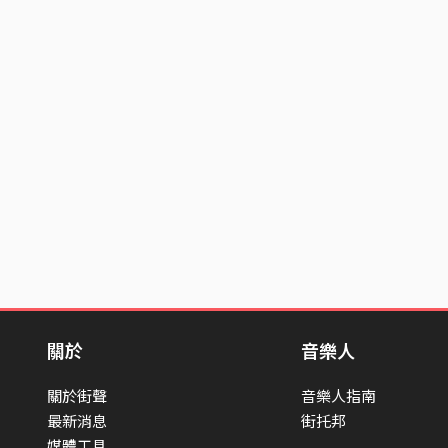
關於
音樂人
關於街聲
音樂人指南
最新消息
街托邦
媒體工具