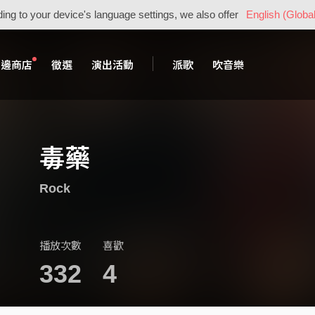
ing to your device's language settings, we also offer
English (Global
周邊商店
徵選
演出活動
派歌
吹音樂
毒藥
Rock
播放次數
喜歡
332
4