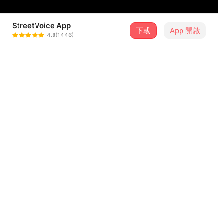
StreetVoice App
下載
App 開啟
PANICIAN
4.8(1446)
＋ 追蹤
@Panician
介紹
（後龐克復興）
自從我們在2020年發行同名專輯以來，曼谷三人組
PANICIAN就展現了明確的意圖和耀眼的自信。憑藉冷峻而
銳利的音樂風格，我們在搖滾與後龐克之間來回穿梭，證實
...查看更多
了我們充滿活力和旋律優雅的特質。樂團的風格以後龐克為
基礎，並營造出如黑色電影般的氛圍。
曲目（10）