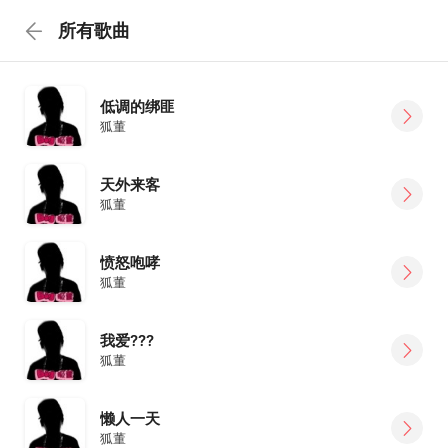
所有歌曲
低调的绑匪
狐董
天外来客
狐董
愤怒咆哮
狐董
我爱???
狐董
懒人一天
狐董