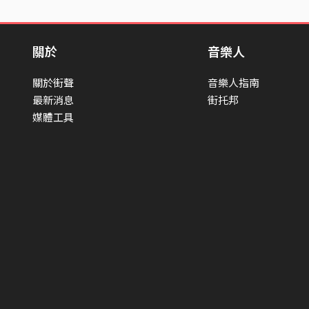
關於
音樂人
關於街聲
音樂人指南
最新消息
街托邦
媒體工具