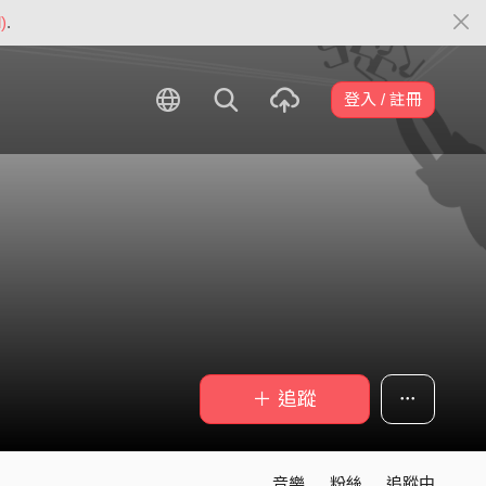
)
.
登入 / 註冊
＋ 追蹤
音樂
粉絲
追蹤中