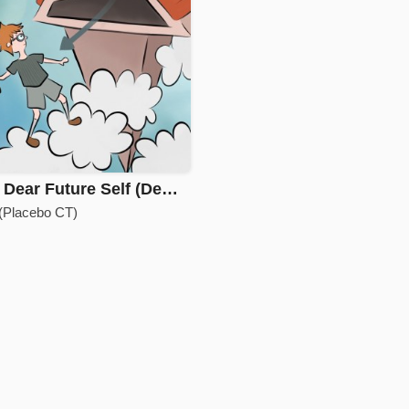
ear Future Self (Demo)
lacebo CT)