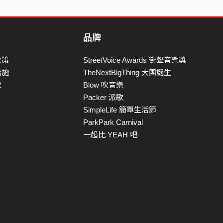
品牌
政策
StreetVoice Awards 街聲音樂獎
措施
TheNextBigThing 大團誕生
款
Blow 吹音樂
Packer 派歌
SimpleLife 簡單生活節
ParkPark Carnival
一起比 YEAH 吧