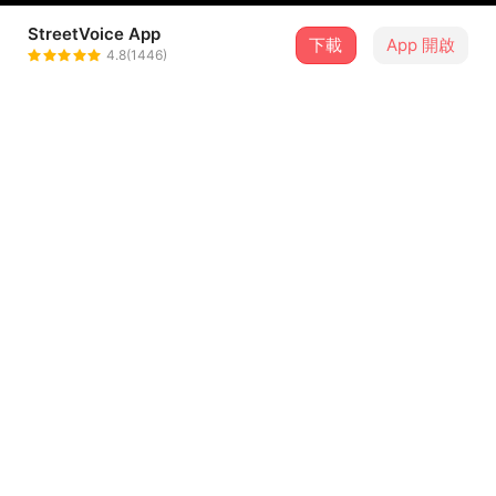
StreetVoice App
下載
App 開啟
OrangeOcean橘子海
4.8(1446)
＋ 追蹤
@OrangeOcean
介紹
作曲 : 2KM
作词 : 2KM
编曲：橘子海Orange Ocean
制作人：橘子海Orange Ocean
录音师：橘子海Orange Ocean
...查看更多
录音棚：陋室音乐L.O.W Studio
混音师：李天衣
歌詞
吉他：2KM
贝斯：小路