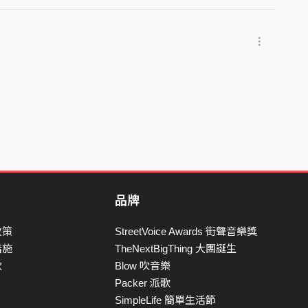
品牌
政策
StreetVoice Awards 街聲音樂獎
措施
TheNextBigThing 大團誕生
款
Blow 吹音樂
Packer 派歌
SimpleLife 簡單生活節