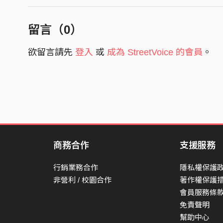
留言（
0
）
欲留言請先
登入
或
成為 StreetVoice 的會員
。
商務合作
支援服務
行銷業務合作
隱私權保護
非營利 / 校園合作
著作權保護
會員服務條
免責聲明
幫助中心