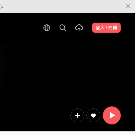
)
.
登入 / 註冊