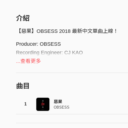
介紹
【惡果】OBSESS 2018 最新中文單曲上線！
Producer: OBSESS
Recording Engineer: CJ KAO
Mixing Engineer: CJ KAO
...查看更多
Mastering Engineer: CJ KAO
曲目
惡果
1
OBSESS