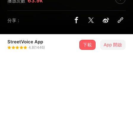
63.9k
播放次數
分享：
StreetVoice App
下載
App 開啟
OBSESS
4.8(1446)
＋ 追蹤
@OBSESS
介紹
【OBSESS 】等待了兩年，自2008年成軍以來，首張全英
文創作專輯：《Tragic & Fantastic》正式推出！
OBSESS將這幾年的所見所聞加以濃縮成四個故事，這次以