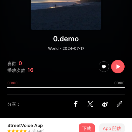
0.demo
World
・2024-07-17
0
喜歡
16
播放次數
00:00
00:00
分享：
StreetVoice App
下載
App 開啟
萊西
4.8(1446)