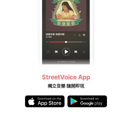
StreetVoice App
獨立音樂 隨開即現