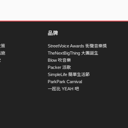
品牌
政策
StreetVoice Awards 街聲音樂獎
措施
TheNextBigThing 大團誕生
款
Blow 吹音樂
Packer 派歌
SimpleLife 簡單生活節
ParkPark Carnival
一起比 YEAH 吧