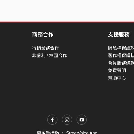
商務合作
支援服務
行銷業務合作
隱私權保護
非營利 / 校園合作
著作權保護
會員服務條
免責聲明
幫助中心
開啟手機版
・
StreetVoice App