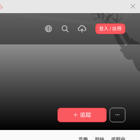
)
.
登入 / 註冊
＋ 追蹤
音樂
粉絲
追蹤中