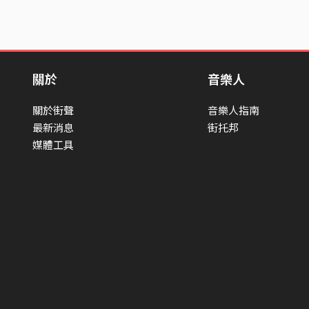
關於
音樂人
關於街聲
音樂人指南
最新消息
街托邦
媒體工具