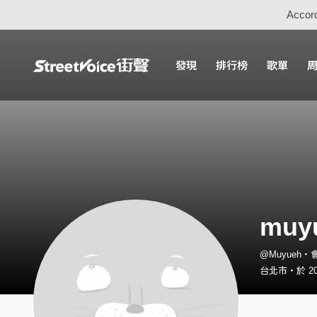
Accord
發現
排行榜
歌單
muy
@Muyueh・
台北市・於 20