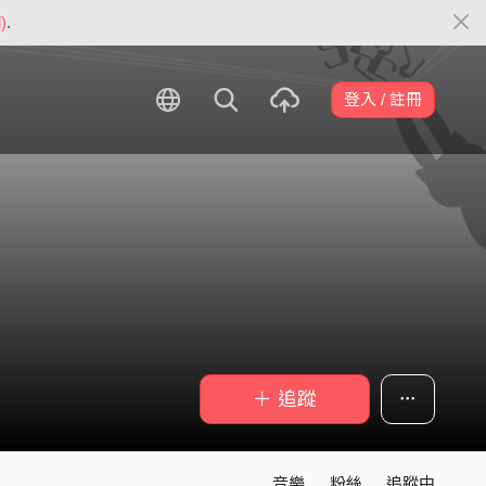
)
.
登入 / 註冊
＋ 追蹤
音樂
粉絲
追蹤中