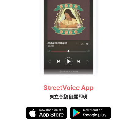
StreetVoice App
獨立音樂 隨開即現