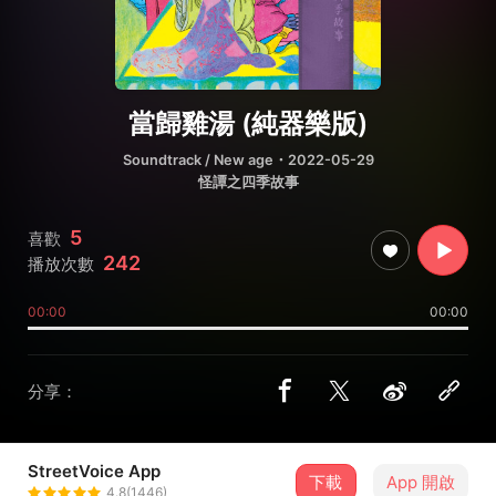
當歸雞湯 (純器樂版)
Soundtrack / New age
・2022-05-29
怪譚之四季故事
5
喜歡
242
播放次數
00:00
00:00
分享：
StreetVoice App
下載
App 開啟
Mong Tong
4.8(1446)