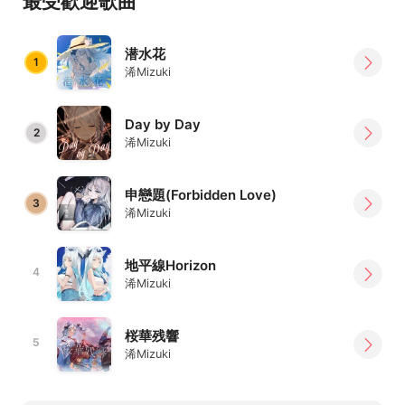
最受歡迎歌曲
潜水花
1
浠Mizuki
Day by Day
2
浠Mizuki
申戀題(Forbidden Love)
3
浠Mizuki
地平線Horizon
4
浠Mizuki
桜華残響
5
浠Mizuki