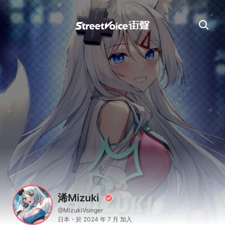
浠Mizuki
@MizukiVsinger
日本・於 2024 年 7 月 加入