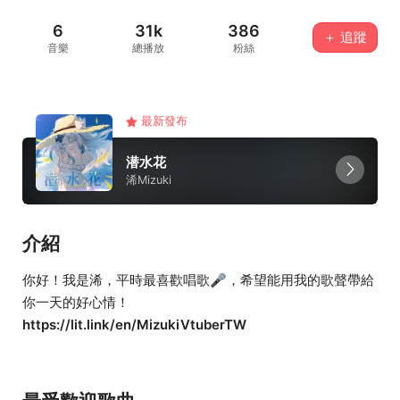
6
31k
386
＋ 追蹤
音樂
總播放
粉絲
最新發布
潜水花
浠Mizuki
介紹
你好！我是浠，平時最喜歡唱歌🎤，希望能用我的歌聲帶給
你一天的好心情！
https://lit.link/en/MizukiVtuberTW