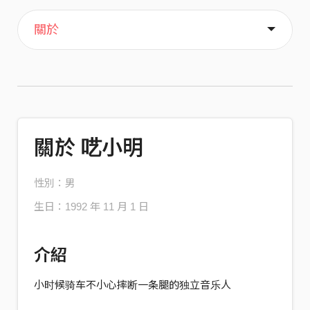
主頁
喜歡
關於
關於 呓小明
性別：男
生日：1992 年 11 月 1 日
介紹
小时候骑车不小心摔断一条腿的独立音乐人