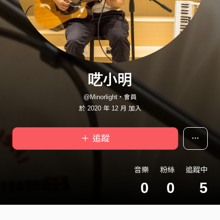
呓小明
@Minorlight・會員
於 2020 年 12 月 加入
＋ 追蹤
音樂
粉絲
追蹤中
0
0
5