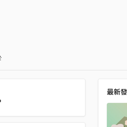
於
最新
o