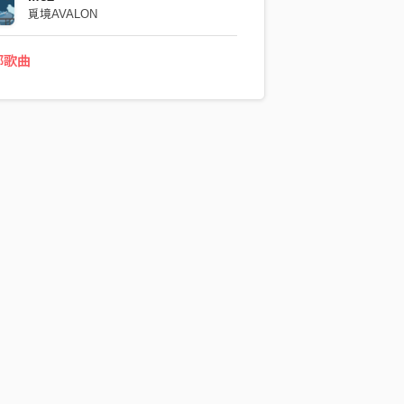
覓境AVALON
部歌曲