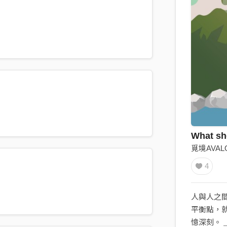
What sh
覓境AVAL
4
人與人之
平衡點，
憶深刻。 ＿