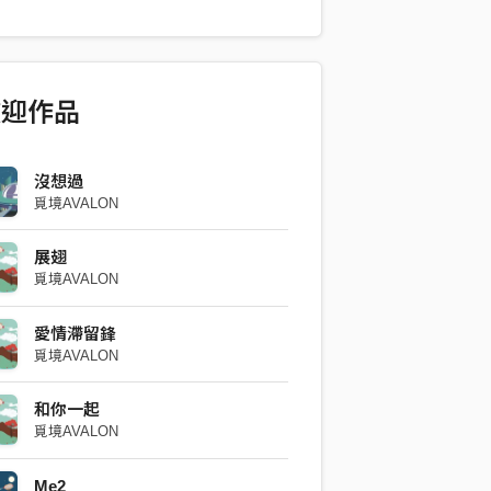
aley Huang、賴毅婷 SheleneLai 曲 |
ey Huang、賴毅婷 SheleneLai 編曲 | 王
gHao 人聲 |黃意婷 Haley Huang、賴毅
neLai 合聲 |黃意婷 Haley Huang、賴毅婷
歡迎作品
Lai 合聲編寫 |黃意婷 Haley Huang、賴毅
neLai 配唱製作 |王丞晧 ChengHao、林世
 Lin、黃意婷 Haley Huang 電吉他 | 王丞
沒想過
覓境AVALON
Hao 鼓 |林世峰 Calvin Lin 錄音師 |林世峰
Lin 錄音室 |南臺科技大學W1006錄音室 混
展翅
 Chen,Chih-Chia 母帶後期工程師 |林
覓境AVALON
n-Yu Lin ＿＿＿＿＿
愛情滯留鋒
覓境AVALON
和你一起
覓境AVALON
Me2