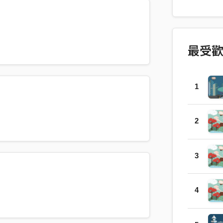
詞 |黃意婷 H
黃意婷 Hal
丞晧 Chen
婷 Shele
最受
Shelene
婷 Shele
峰 Calvin
1
晧 Cheng
Calvin 
音師 |陳志嘉
2
顯祐 Hsie
3
4