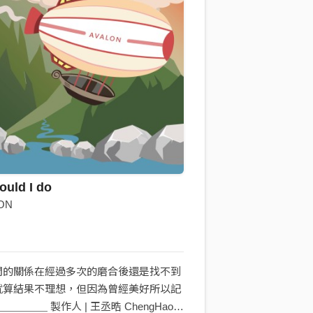
ould I do
ON
間的關係在經過多次的磨合後還是找不到
就算結果不理想，但因為曾經美好所以記
＿＿＿＿ 製作人 | 王丞晧 ChengHao