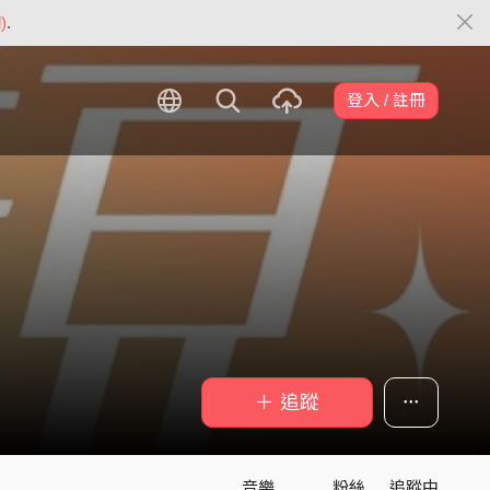
)
.
登入 / 註冊
＋ 追蹤
音樂
粉絲
追蹤中