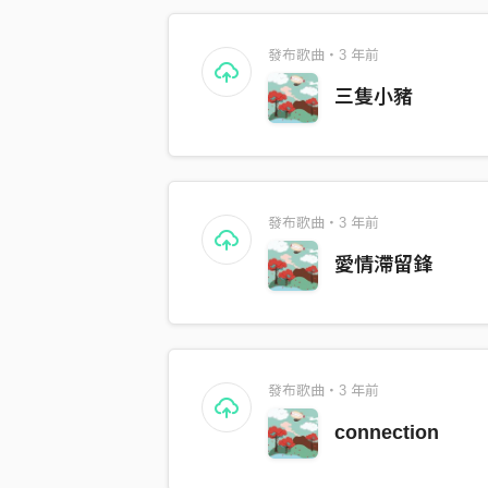
發布歌曲・3 年前
三隻小豬
發布歌曲・3 年前
愛情滯留鋒
發布歌曲・3 年前
connection