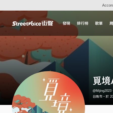
Accord
發現
排行榜
歌單
覓境
@Mijing20
台南市・於 202