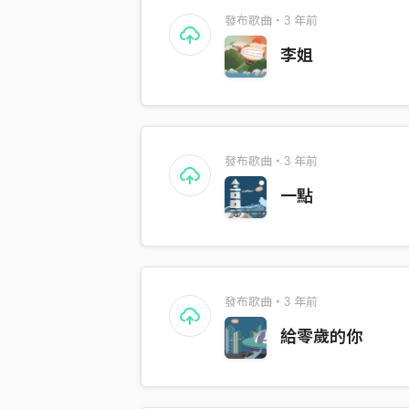
發布歌曲・3 年前
李姐
發布歌曲・3 年前
一點
發布歌曲・3 年前
給零歲的你