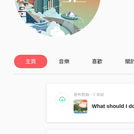
主頁
音樂
喜歡
關
發布歌曲・3 年前
What should I d