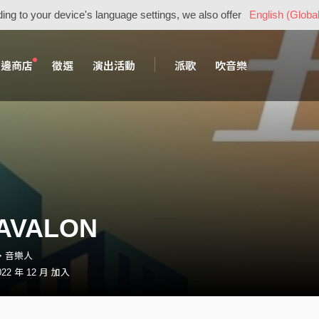
ing to your device's language settings, we also offer
English (Global
周邊商店
徵選
演出活動
派歌
吹音樂
AVALON
23・音樂人
2 年 12 月 加入