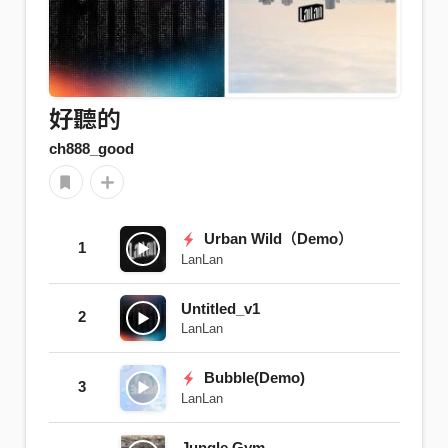
好聽的
ch888_good
Urban Wild（Demo）
1
LanLan
Untitled_v1
2
LanLan
Bubble(Demo)
3
LanLan
Jungle Gym