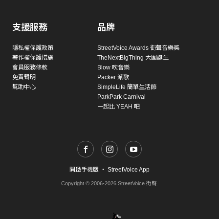
支援服務
品牌
隱私權保護政策
StreetVoice Awards 街聲音樂獎
著作權保護措施
TheNextBigThing 大團誕生
會員服務條款
Blow 吹音樂
免責聲明
Packer 派歌
幫助中心
SimpleLife 簡單生活節
ParkPark Carnival
一起比 YEAH 吧
開啟手機版
・
StreetVoice App
Copyright © 2006-2026 StreetVoice 街聲.