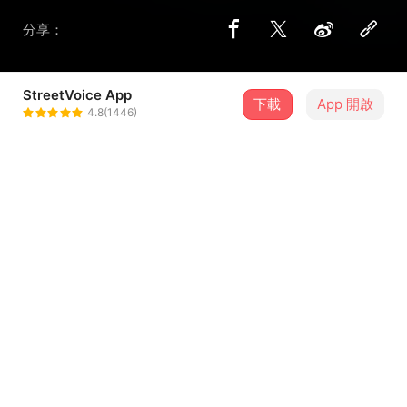
分享：
StreetVoice App
下載
App 開啟
林瑪黛
4.8(1446)
＋ 追蹤
@MateLin
歌詞
如果可以聽我說說話
如果可以不預設立場聽我講
你看看是什麼在如此揮霍個不停
然後我們阿 只好等待一個奇蹟
...查看更多
WE NEED A HOPE PO PO
NO MORE CRY OHOH