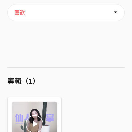
主頁
歌單
關於
喜歡
專輯（1）