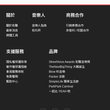
關於
音樂人
商務合作
關於街聲
音樂人指南
行銷業務合作
最新消息
街托邦
非營利 / 校園合作
媒體工具
支援服務
品牌
隱私權保護政策
StreetVoice Awards 街聲音樂獎
著作權保護措施
TheNextBigThing 大團誕生
會員服務條款
Blow 吹音樂
免責聲明
Packer 派歌
幫助中心
SimpleLife 簡單生活節
ParkPark Carnival
一起比 YEAH 吧