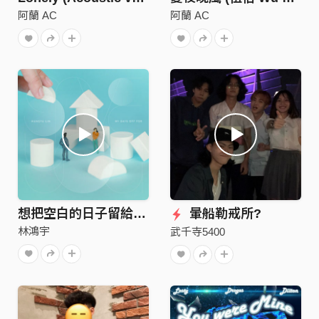
阿蘭 AC
阿蘭 AC
想把空白的日子留給你 Save My Days Off For You
暈船勒戒所?
林鴻宇
武千寺5400