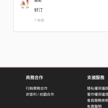
逾矩
伸出手啟程 不為明天
好汀
7 年前
商務合作
支援服務
行銷業務合作
隱私權保護
非營利 / 校園合作
著作權保護
會員服務條
免責聲明