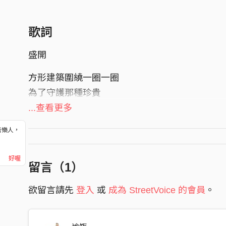
歌詞
盛開
方形建築圍繞一圈一圈
為了守護那種珍貴
心底有個圓也有些尖銳
...查看更多
等待和期盼有人向前
音樂人，
！
當太陽劃破夜的黑
好喔
反而恐懼相信的一切
留言（
1
）
唯有百花盛開不為正確
欲留言請先
登入
或
成為 StreetVoice 的會員
。
舞蹈的人不為台下雙眼
歌者不再流淚