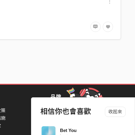
品牌
相信你也會喜歡
政策
StreetVoice Awards 街聲音樂獎
收起來
措施
TheNextBigThing 大團誕生
款
Blow 吹音樂
Bet You
Packer 派歌