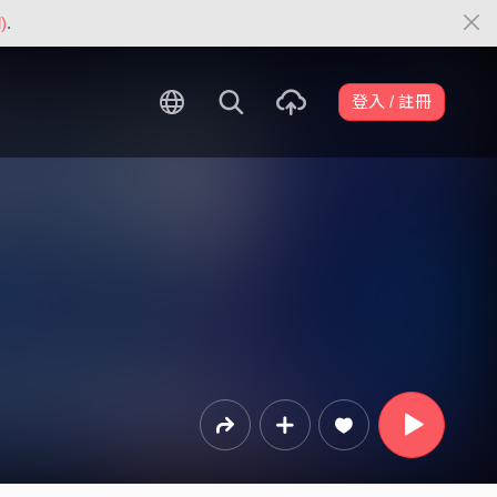
)
.
登入 / 註冊