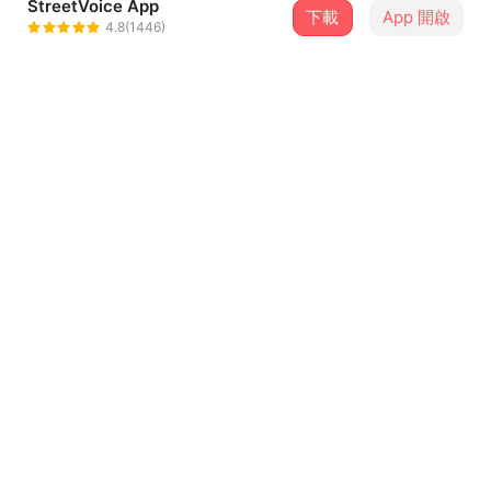
StreetVoice App
當代電影大師Modern Cinema
下載
App 開啟
4.8(1446)
＋ 追蹤
Master
@MCMTW
介紹
Vocal / Guitar : 黃元懋 Huang Yuan Mao
Bass / Chorus : 曾上杰 Tseng Shang Jie
Guitar : 范詠琪 Vicky Fan
Drum : 黃挺榕 Tree Huang
...查看更多
製作人 Producer : 當代電影大師 MCM / 曾國宏 Tseng Kuo
Hung
詞曲 Songwriting : 黃元懋 Huang Yuan Mao
歌詞
編曲 Arrangement : 當代電影大師 MCM
錄音工程師 Recording Engineer : 錢煒安 Zen Chien
你說台北的天氣好冷