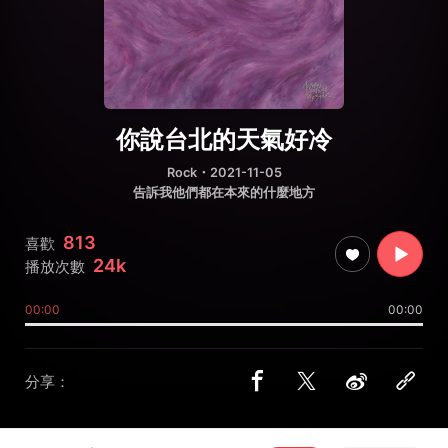
你說台北的天氣好冷
Rock
・2021-11-05
告訴我他們都在本來的什麼地方
813
喜歡
24k
播放次數
00:00
00:00
分享：