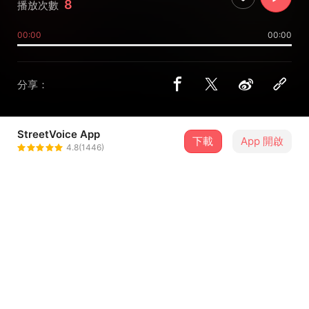
8
播放次數
00:00
00:00
分享：
StreetVoice App
下載
App 開啟
Loxo
4.8(1446)
＋ 追蹤
@Loxo
介紹
本作以印尼爪哇島與峇里島的音樂為基底，融合各種聲音實
驗，並大量運用加姆蘭（Gamelan）與克恰（Kecak）等元
素，打造出以部落節奏為主軸、充滿力量的Trap Beat與低音