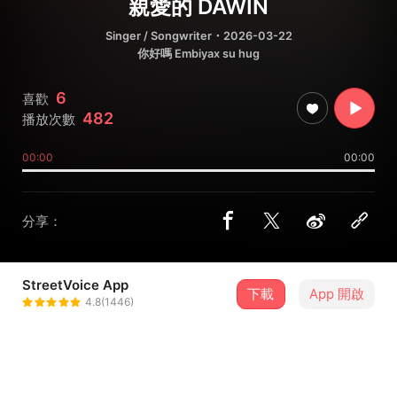
親愛的 DAWIN
Singer / Songwriter
・2026-03-22
你好嗎 Embiyax su hug
6
喜歡
482
播放次數
00:00
00:00
分享：
StreetVoice App
下載
App 開啟
洛祁·馬佶攸 Lowking Macyu
4.8(1446)
＋ 追蹤
@Lowking0519