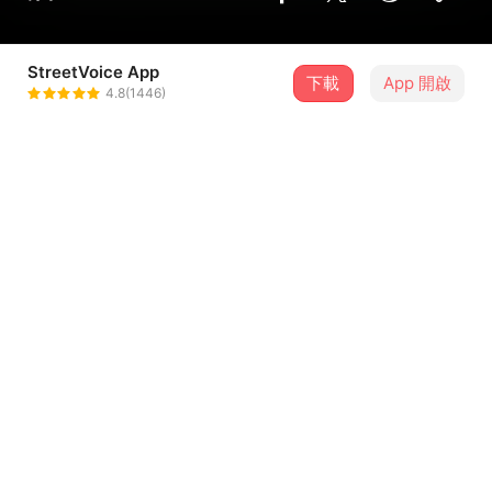
StreetVoice App
下載
App 開啟
Lous
4.8(1446)
＋ 追蹤
@Lous7
介紹
這個春天，我錯過了你的花期
曲目（4）
排序
歌曲名稱