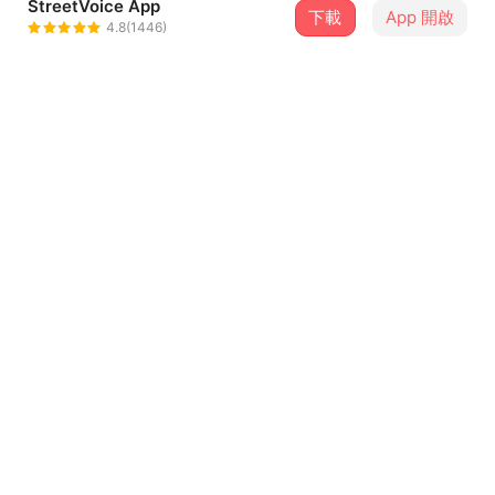
StreetVoice App
下載
App 開啟
Losty✨
4.8(1446)
＋ 追蹤
@Lostyihateu
介紹
「妳怎麼哭了？」
「。」
「妳能告訴我嗎？」
...查看更多
「我也不知道。」
「那妳能告訴我妳的感覺嗎，我不追究原因。」
歌詞
「不安、孤獨、焦慮。」
I’ve been waiting for the right time to cry