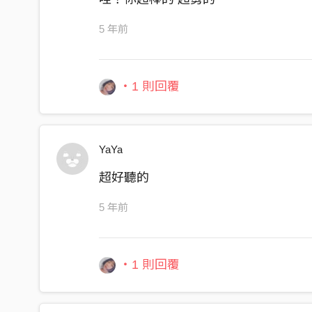
5 年前
・1 則回覆
YaYa
超好聽的
5 年前
・1 則回覆