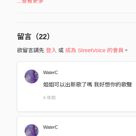
I’ll be waiting for you till the night
...查看更多
Drummer/PAIN
Talking in the whisper every time
Synthesizer /PAIN
(2x) But you’re on the other side
Bassist /PAIN
\
Recording /PAIN
留言（
22
）
I’m just cold
Mixing /PAIN
Feel so cold
Harmonies /敬頤 PAIN
欲留言請先
登入
或
成為 StreetVoice 的會員
。
I’m afraid when the evils come
I’m tryna hope
WaterC
Wish you here
I know you won’t never let me down
姐姐可以出新歌了嗎 我好想你的歌聲
\
4 年前
I’m try to find but you’re a star
Shining bright and high on top
You’re always right here every time
WaterC
when I smiled , when I cried