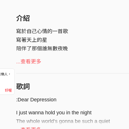
介紹
寫於自己心情的一首歌
寫著天上的星
陪伴了那個誰無數夜晚
就算在那無法觸及的距離
...查看更多
看到你/你們 終究使我心靈平靜
音樂人，
！
Vocal /敬頤
歌詞
好喔
Lyrics /PAIN 敬頤
:Dear Depression
Composer /PAIN
Arrangement /PAIN
I just wanna hold you in the night
Producer /PAIN 敬頤
The whole world’s gonna be such a quiet