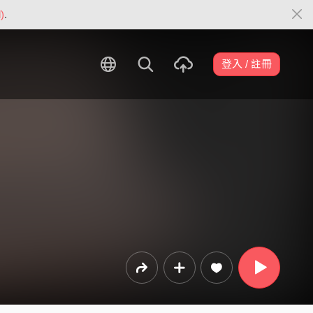
)
.
登入 / 註冊