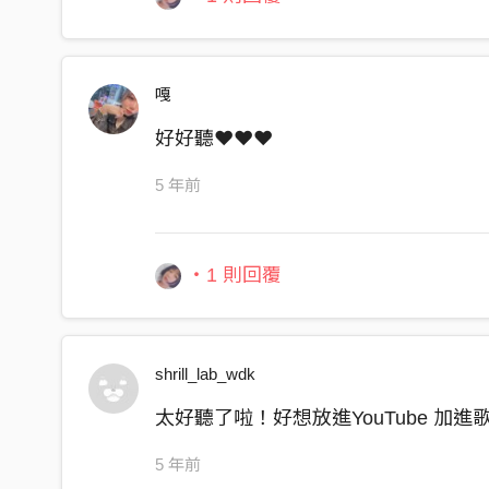
嘎
好好聽❤️❤️❤️
5 年前
・1 則回覆
shrill_lab_wdk
太好聽了啦！好想放進YouTube 加進
5 年前