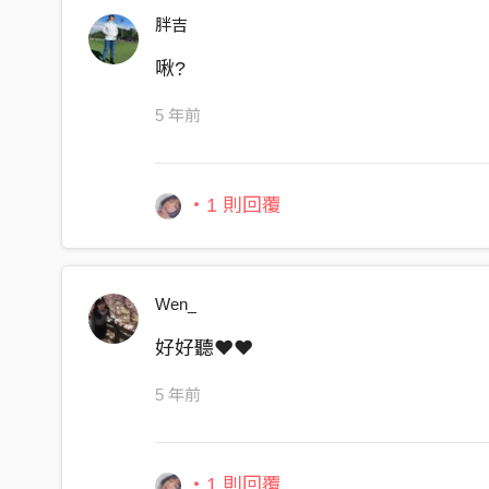
胖吉
啾?
5 年前
・1 則回覆
Wen_
好好聽❤❤
5 年前
・1 則回覆