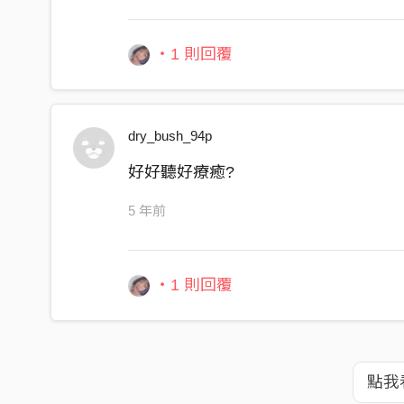
・1 則回覆
dry_bush_94p
好好聽好療癒?
5 年前
・1 則回覆
點我