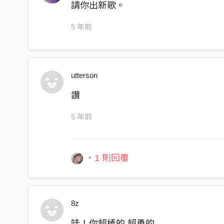
請你出新歌。
I’m try to chase but you’re a star
Time flies but it’s not enough
5 年前
You’re always right here every time
when I smiled , when I cried
\
utterson
Da Da Da-da Da Da-da
讚
Da Da Da-da Da Da-da
Da Da Da-da Da Da-da
5 年前
Wo-oo oo oo oo-oo oo
・1 則回覆
8z
哇！你超棒的 超勇的