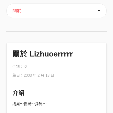
主頁
喜歡
關於
關於 Lizhuoerrrrr
性別：女
生日：2003 年 2 月 18 日
介紹
摇晃～摇晃～摇晃～