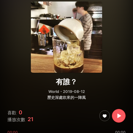
有誰？
World
・2019-08-12
歷史深處吹來的一陣風
0
喜歡
21
播放次數
00:00
00:00