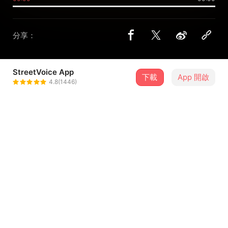
分享：
StreetVoice App
下載
App 開啟
Little Paul
4.8(1446)
＋ 追蹤
@LittlePaulGuitar
介紹
無
歌詞