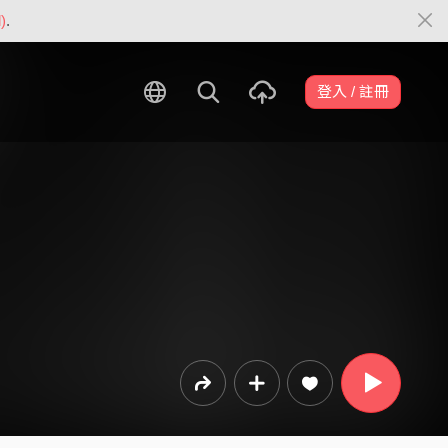
)
.
登入 / 註冊