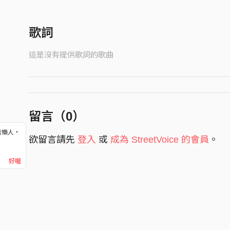
歌詞
這是沒有提供歌詞的歌曲
留言（
0
）
音樂人，
欲留言請先
登入
或
成為 StreetVoice 的會員
。
！
好喔