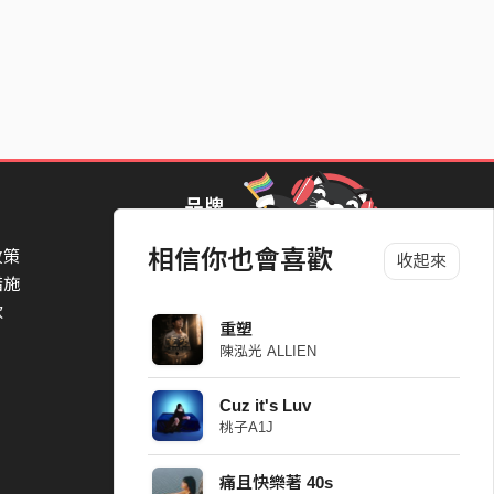
品牌
相信你也會喜歡
政策
StreetVoice Awards 街聲音樂獎
收起來
措施
TheNextBigThing 大團誕生
款
Blow 吹音樂
重塑
Packer 派歌
陳泓光 ALLIEN
SimpleLife 簡單生活節
ParkPark Carnival
Cuz it's Luv
一起比 YEAH 吧
桃子A1J
痛且快樂著 40s