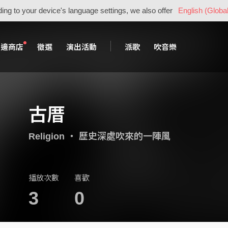
ing to your device's language settings, we also offer
English (Global
周邊商店
徵選
演出活動
派歌
吹音樂
古厝
Religion
・
歷史深處吹來的一陣風
播放次數
喜歡
3
0