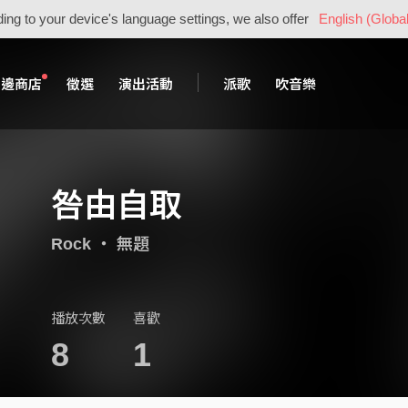
ing to your device's language settings, we also offer
English (Global
周邊商店
徵選
演出活動
派歌
吹音樂
咎由自取
Rock
・
無題
播放次數
喜歡
8
1