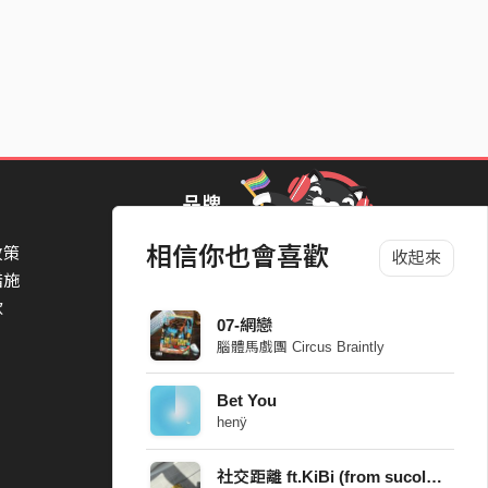
品牌
相信你也會喜歡
政策
StreetVoice Awards 街聲音樂獎
收起來
措施
TheNextBigThing 大團誕生
款
Blow 吹音樂
07-網戀
Packer 派歌
腦體馬戲團 Circus Braintly
SimpleLife 簡單生活節
ParkPark Carnival
Bet You
一起比 YEAH 吧
henÿ
社交距離 ft.KiBi (from sucola vo.)