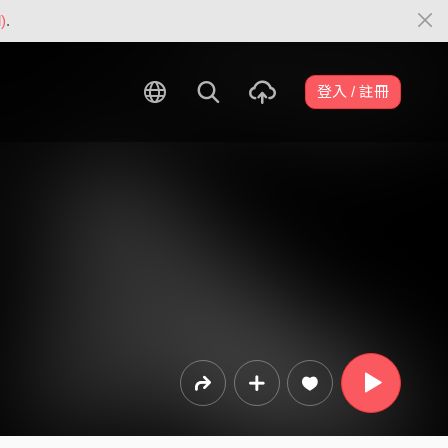
)
.
登入 / 註冊