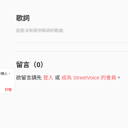
歌詞
這是沒有提供歌詞的歌曲
留言（
0
）
音樂人，
欲留言請先
登入
或
成為 StreetVoice 的會員
。
！
好喔