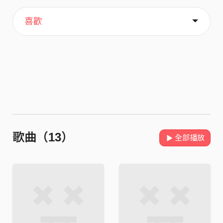
主頁
關於
喜歡
歌曲（13）
全部播放