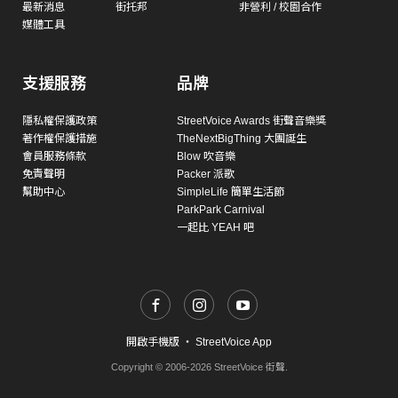
最新消息
街托邦
非營利 / 校園合作
媒體工具
支援服務
品牌
隱私權保護政策
StreetVoice Awards 街聲音樂獎
著作權保護措施
TheNextBigThing 大團誕生
會員服務條款
Blow 吹音樂
免責聲明
Packer 派歌
幫助中心
SimpleLife 簡單生活節
ParkPark Carnival
一起比 YEAH 吧
開啟手機版
・
StreetVoice App
Copyright © 2006-2026 StreetVoice 街聲.