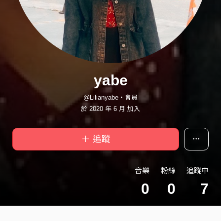
yabe
@Lilianyabe・會員
於 2020 年 6 月 加入
＋ 追蹤
音樂
粉絲
追蹤中
0
0
7