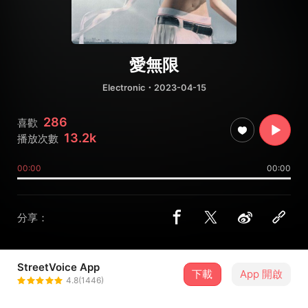
愛無限
Electronic
・2023-04-15
286
喜歡
13.2k
播放次數
00:00
00:00
分享：
StreetVoice App
下載
App 開啟
劉柏辛Lexie
4.8(1446)
＋ 追蹤
@LexieLiu