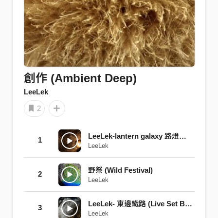
創作 (Ambient Deep)
LeeLek
2
LeeLek-lantern galaxy 路燈銀河
1
LeeLek
野祭 (Wild Festival)
2
LeeLek
LeeLek- 東邊鐵路 (Live Set Beginning version)
3
LeeLek