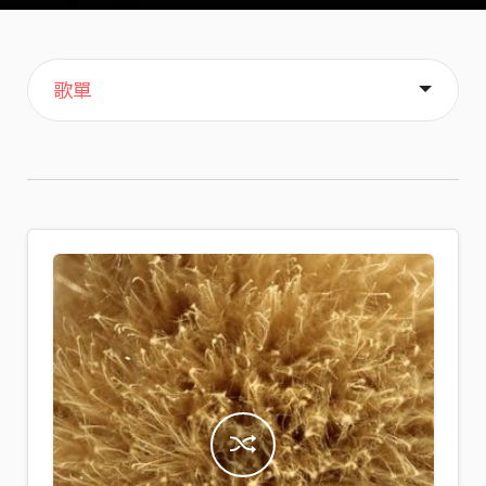
主頁
音樂
喜歡
關於
歌單