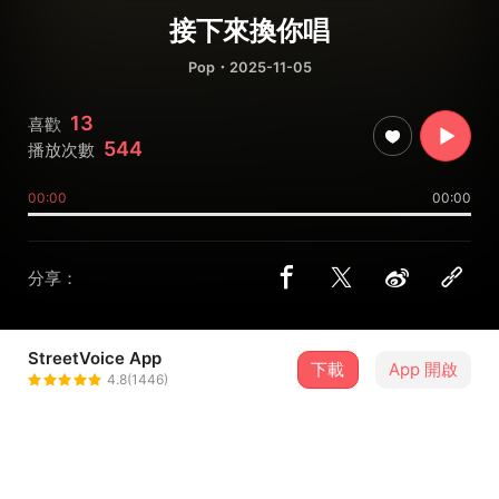
接下來換你唱
Pop
・2025-11-05
13
喜歡
544
播放次數
00:00
00:00
分享：
StreetVoice App
下載
App 開啟
荒鳴 Wild Cry
4.8(1446)
＋ 追蹤
@Lakaw026