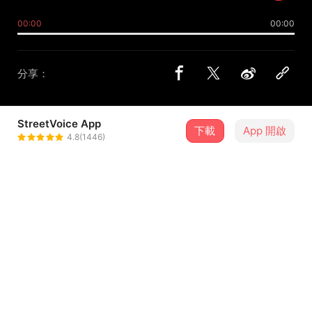
00:00
00:00
分享：
StreetVoice App
下載
App 開啟
荒鳴 Wild Cry
4.8(1446)
＋ 追蹤
@Lakaw026
合作音樂人
邱靜
介紹