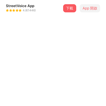
StreetVoice App
下載
App 開啟
蔡侑男
4.8(1446)
＋ 追蹤
@LRKin1019
介紹
戒不掉的癮頭都在這，這些歌曲陪伴你度過無數時光！
是時候再次回味這些歌曲了吧！
點擊下方連結，領取屬於你的年度音樂回顧：
https://streetvoice.com/annualreport/2021/
...查看更多
曲目