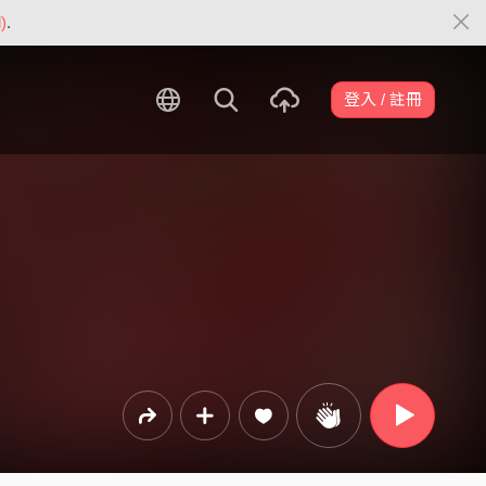
)
.
登入 / 註冊