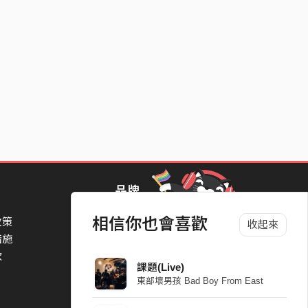
品牌
相信你也會喜歡
政策
StreetVoice Awards 街聲音樂獎
收起來
措施
TheNextBigThing 大團誕生
款
Blow 吹音樂
課題(Live)
Packer 派歌
東部壞男孩 Bad Boy From East
SimpleLife 簡單生活節
ParkPark Carnival