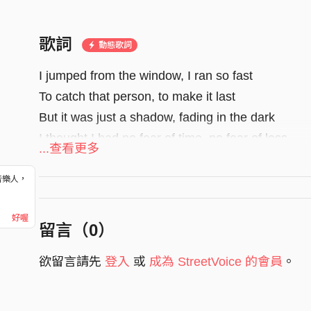
歌詞
動態歌詞
I jumped from the window, I ran so fast
To catch that person, to make it last
But it was just a shadow, fading in the dark
I thought I had no fear of time, no fear of loss
...查看更多
No fear of time, no fear of loss
音樂人，
No fear of time, no fear of loss
！
No fear of time, no fear of loss
好喔
留言（
0
）
欲留言請先
登入
或
成為 StreetVoice 的會員
。