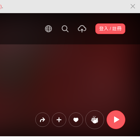
)
.
登入 / 註冊