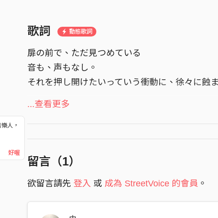
歌詞
動態歌詞
扉の前で、ただ見つめている
音も、声もなし。
それを押し開けたいっていう衝動に、徐々に蝕
目の前に、未知の世界が待っていて、
...查看更多
想像するだけで胸が高鳴る。
音樂人，
灯火の先に不毛がある。でも、知らぬが仏だ。
！
好喔
In the fading light
留言（
1
）
Your chosen path remain
欲留言請先
登入
或
成為 StreetVoice 的會員
。
Marking where you stand
In the rising wind