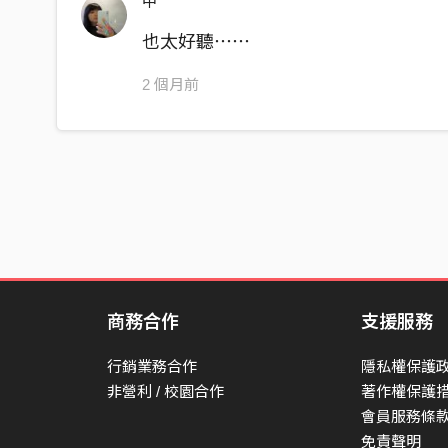
中
Your inner truth awakes
Holding who you are
也太好聽⋯⋯
In the fading light
2 個月前
Your chosen path remain
Marking where you stand
In the rising wind
Your inner truth awakes
Holding who you are
商務合作
支援服務
行銷業務合作
隱私權保護
非營利 / 校園合作
著作權保護
會員服務條
免責聲明