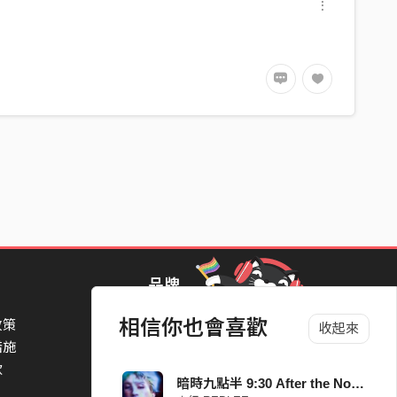
品牌
相信你也會喜歡
政策
StreetVoice Awards 街聲音樂獎
收起來
措施
TheNextBigThing 大團誕生
款
Blow 吹音樂
暗時九點半 9:30 After the Noise Remix
Packer 派歌