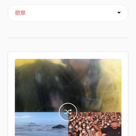
主頁
喜歡
關於
歌單