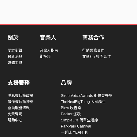
關於
音樂人
商務合作
關於街聲
音樂人指南
行銷業務合作
最新消息
街托邦
非營利 / 校園合作
媒體工具
支援服務
品牌
隱私權保護政策
StreetVoice Awards 街聲音樂獎
著作權保護措施
TheNextBigThing 大團誕生
會員服務條款
Blow 吹音樂
免責聲明
Packer 派歌
幫助中心
SimpleLife 簡單生活節
ParkPark Carnival
一起比 YEAH 吧