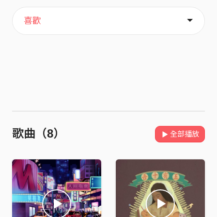
主頁
歌單
關於
喜歡
歌曲（8）
全部播放