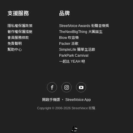
支援服務
品牌
隱私權保護政策
StreetVoice Awards 街聲音樂獎
著作權保護措施
TheNextBigThing 大團誕生
會員服務條款
Blow 吹音樂
免責聲明
Packer 派歌
幫助中心
SimpleLife 簡單生活節
ParkPark Carnival
一起比 YEAH 吧
開啟手機版
・
StreetVoice App
Copyright © 2006-2026 StreetVoice 街聲.