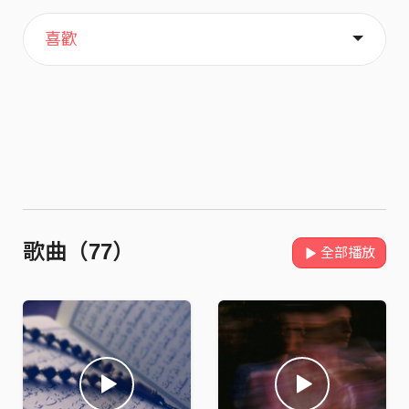
主頁
歌單
關於
喜歡
歌曲（77）
全部播放