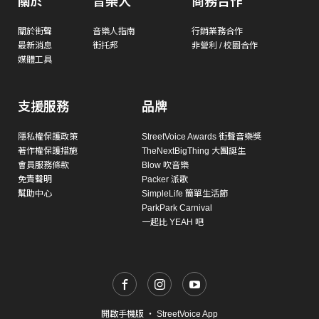
關於
音樂人
商務合作
關於街聲
音樂人指南
行銷業務合作
最新消息
街托邦
非營利 / 校園合作
媒體工具
支援服務
品牌
隱私權保護政策
StreetVoice Awards 街聲音樂獎
著作權保護措施
TheNextBigThing 大團誕生
會員服務條款
Blow 吹音樂
免責聲明
Packer 派歌
幫助中心
SimpleLife 簡單生活節
ParkPark Carnival
一起比 YEAH 吧
開啟手機版
・
StreetVoice App