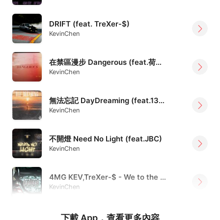
DRIFT (feat. TreXer-$)
KevinChen
在禁區漫步 Dangerous (feat.荷爾蒙少年 Hormone Boys ,後站人M.I.B.S 大嘴)(Prod.ADEN王淯騰)
KevinChen
無法忘記 DayDreaming (feat.13Lefty)
KevinChen
不開燈 Need No Light (feat.JBC)
KevinChen
4MG KEV,TreXer-$ - We to the Congress
KevinChen
下載 App，查看更多內容