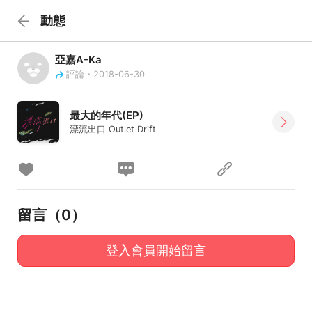
動態
亞嘉A-Ka
評論・2018-06-30
最大的年代(EP)
漂流出口 Outlet Drift
留言（
0
）
登入會員開始留言