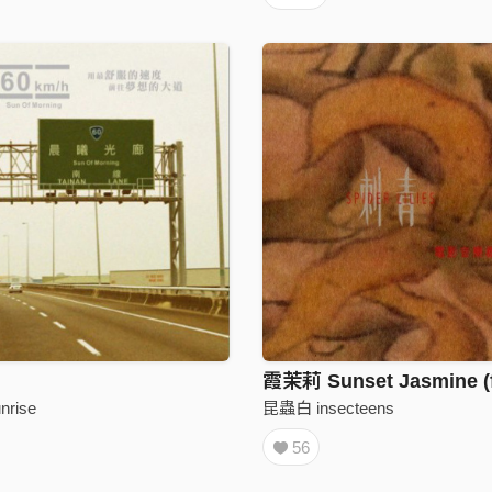
rise
昆蟲白 insecteens
56