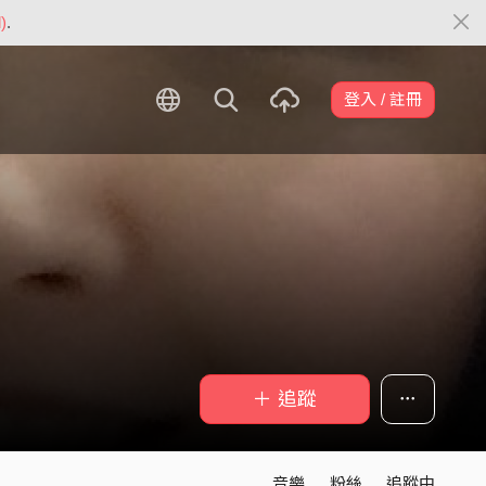
)
.
登入 / 註冊
＋ 追蹤
音樂
粉絲
追蹤中