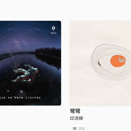
彎彎
邱淑蟬
388