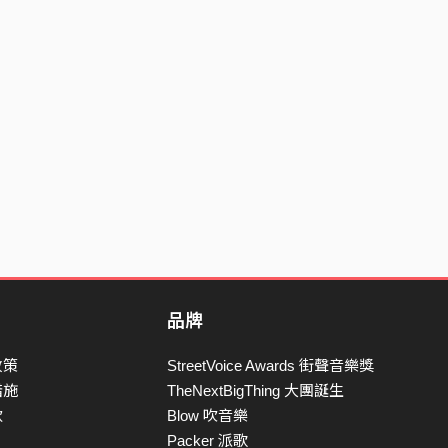
品牌
政策
StreetVoice Awards 街聲音樂獎
措施
TheNextBigThing 大團誕生
款
Blow 吹音樂
Packer 派歌