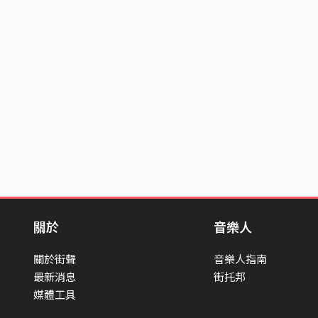
關於
音樂人
關於街聲
音樂人指南
最新消息
街托邦
媒體工具