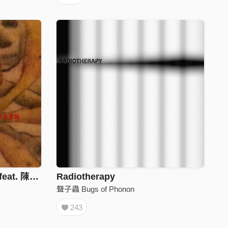
霞茉莉 Sunset Jasmine (feat. 陳建騏 George Chen)
Radiotherapy
聲子蟲 Bugs of Phonon
243