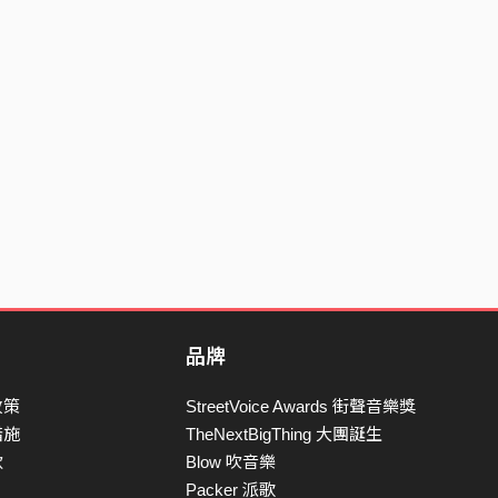
品牌
政策
StreetVoice Awards 街聲音樂獎
措施
TheNextBigThing 大團誕生
款
Blow 吹音樂
Packer 派歌