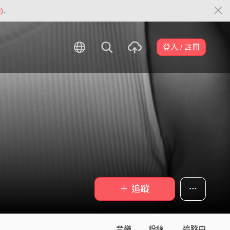
)
.
登入 / 註冊
＋ 追蹤
音樂
粉絲
追蹤中