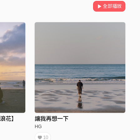
全部播放
的浪花】
讓我再想一下
HG
10