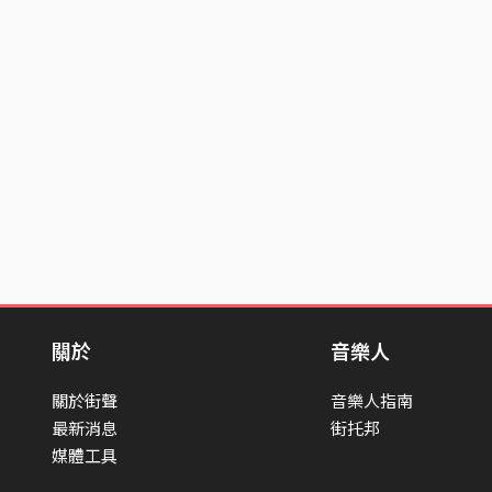
關於
音樂人
關於街聲
音樂人指南
最新消息
街托邦
媒體工具