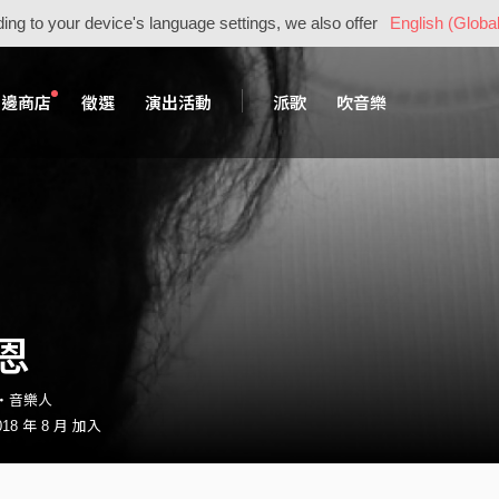
ing to your device's language settings, we also offer
English (Global
周邊商店
徵選
演出活動
派歌
吹音樂
恩
21・音樂人
18 年 8 月 加入