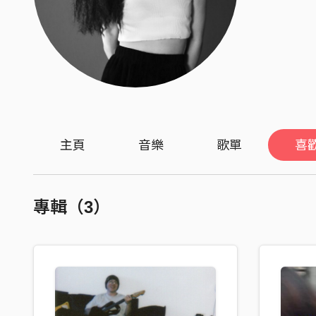
主頁
音樂
歌單
喜
專輯（3）