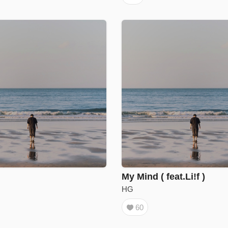
My Mind ( feat.Li!f )
HG
60