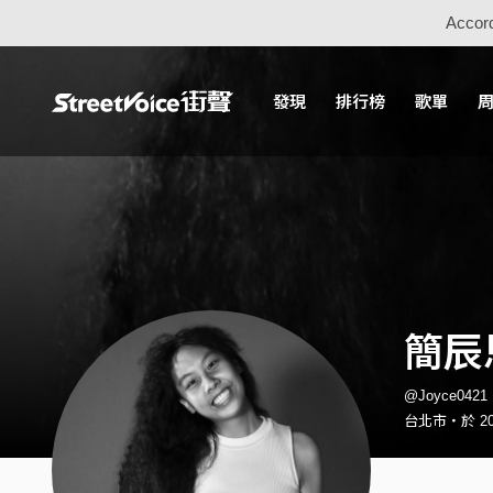
Accord
發現
排行榜
歌單
簡辰
@Joyce04
台北市・於 20