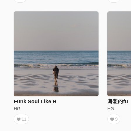
Funk Soul Like H
海灘的fu
HG
HG
11
9