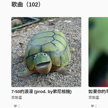
歌曲（102）
7-50的浪漫 (prod. by索尼相機)
奕態蛋
奕態蛋
2
2