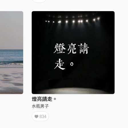
燈亮請走。
水瓶男子
834