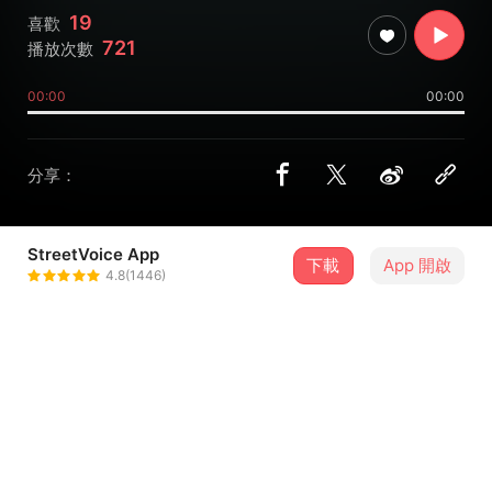
19
喜歡
721
播放次數
00:00
00:00
分享：
StreetVoice App
下載
App 開啟
JIUWOO
4.8(1446)
＋ 追蹤
@Jiuwoo
介紹
why good things are always late 🥯