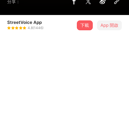
分享：
StreetVoice App
下載
App 開啟
鄭馥儀
4.8(1446)
＋ 追蹤
@JessicaCheng0517_
介紹
鄭馥儀《校園三部曲》第二章：〈不是朋友的朋友〉
作詞 Lyricist：張簡君偉 Alex Chang Jien
作曲 Composer：張簡君偉 Alex Chang Jien
製作人 Producer：張簡君偉 Alex Chang Jien
...查看更多
編曲 Arranger：張簡君偉 Alex Chang Jien
和聲編寫 Backing Vocal Arranger：陳思函 SeeHan Chen
和聲演唱 Backing Vocals：陳思函 SeeHan Chen