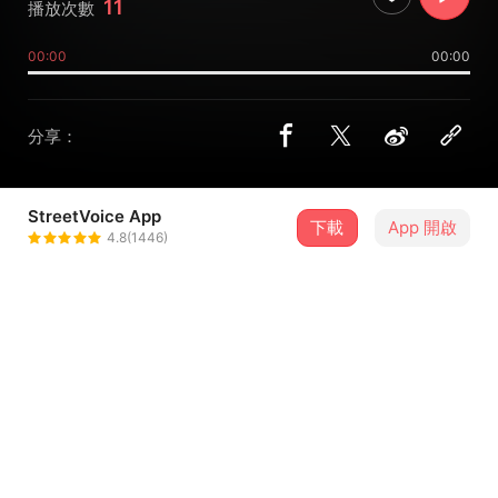
11
播放次數
00:00
00:00
分享：
StreetVoice App
下載
App 開啟
Gordon Pan (小潘)
4.8(1446)
＋ 追蹤
@Jauchipan0822
介紹
作曲/Composer：蕭邦/F. Chopin
編曲/Arrangment：潘昭齊/JauChiPan (Gordon)