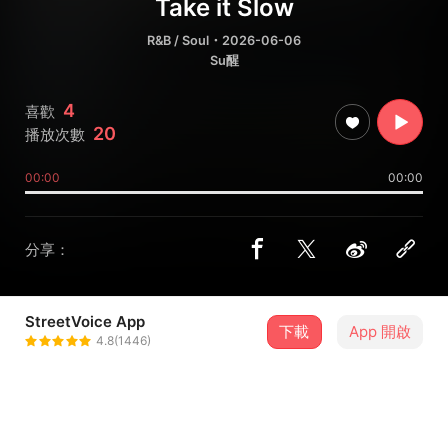
Take it Slow
R&B / Soul
・2026-06-06
Su醒
4
喜歡
20
播放次數
00:00
00:00
分享：
StreetVoice App
下載
App 開啟
jaspersu
4.8(1446)
＋ 追蹤
@Jaspersu0122