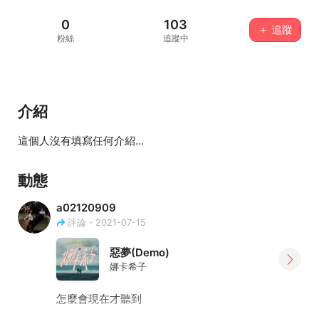
0
103
＋ 追蹤
粉絲
追蹤中
介紹
這個人沒有填寫任何介紹...
動態
a02120909
評論・2021-07-15
惡夢(Demo)
娜卡希子
怎麼會現在才聽到